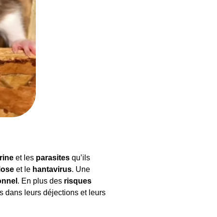
rine
et les
parasites
qu’ils
lose
et le
hantavirus
. Une
onnel
. En plus des
risques
 dans leurs déjections et leurs