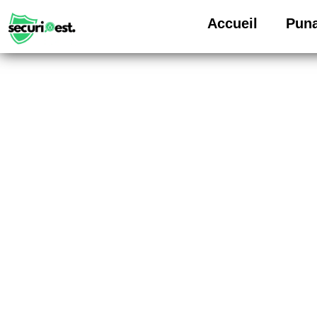
Accueil
Puna
Entreprise de D
depuis 10 ans 
confort, 24/7